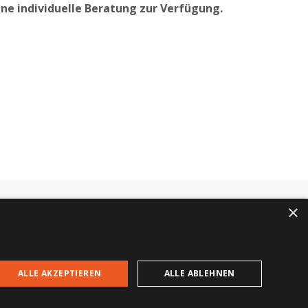
ine individuelle Beratung zur Verfügung.
×
+43 664 84 04 756
anfrage@swn.at
ALLE AKZEPTIEREN
ALLE ABLEHNEN