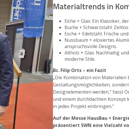
Materialtrends in Ko
Eiche + Glas: Ein Klassiker, 
Buche + Schwarzstahl: Zeitlos
Esche + Edelstahl: Frische u
Nussbaum + eloxiertes Alumin
anspruchsvolle Designs.
Altholz + Glas: Nachhaltig und
moderne Stile.
Bc. Filip Orts – ein Fazit
„Die Kombination von Materialien b
Gestaltungsmöglichkeiten, sondern
Designelementen werden,“ fasst Or
und einem durchdachten Konzept k
in jedes Projekt einbringen.“
Auf der Messe HausBau + Energie
präsentiert SWN eine Vielzahl vo