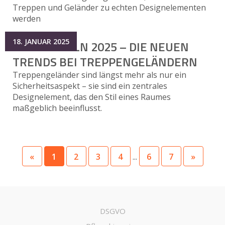
Treppen und Geländer zu echten Designelementen
werden
18. JANUAR 2025
MESSE TULLN 2025 – DIE NEUEN
TRENDS BEI TREPPENGELÄNDERN
Treppengeländer sind längst mehr als nur ein
Sicherheitsaspekt – sie sind ein zentrales
Designelement, das den Stil eines Raumes
maßgeblich beeinflusst.
«
1
2
3
4
...
6
7
»
DSGVO