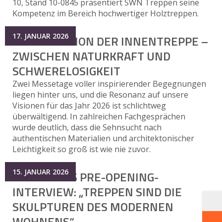
10, Stand 10-0845 präsentiert SWN Treppen seine
Kompetenz im Bereich hochwertiger Holztreppen.
17. JANUAR 2026
DIE EVOLUTION DER INNENTREPPE –
ZWISCHEN NATURKRAFT UND
SCHWERELOSIGKEIT
Zwei Messetage voller inspirierender Begegnungen
liegen hinter uns, und die Resonanz auf unsere
Visionen für das Jahr 2026 ist schlichtweg
überwältigend. In zahlreichen Fachgesprächen
wurde deutlich, dass die Sehnsucht nach
authentischen Materialien und architektonischer
Leichtigkeit so groß ist wie nie zuvor.
15. JANUAR 2026
EXKLUSIVES PRE-OPENING-
INTERVIEW: „TREPPEN SIND DIE
SKULPTUREN DES MODERNEN
WOHNENS“