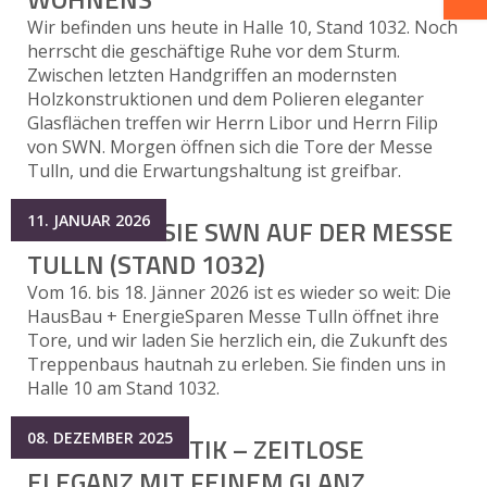
Wir befinden uns heute in Halle 10, Stand 1032. Noch
herrscht die geschäftige Ruhe vor dem Sturm.
Zwischen letzten Handgriffen an modernsten
Holzkonstruktionen und dem Polieren eleganter
Glasflächen treffen wir Herrn Libor und Herrn Filip
von SWN. Morgen öffnen sich die Tore der Messe
Tulln, und die Erwartungshaltung ist greifbar.
11. JANUAR 2026
BESUCHEN SIE SWN AUF DER MESSE
TULLN (STAND 1032)
Vom 16. bis 18. Jänner 2026 ist es wieder so weit: Die
HausBau + EnergieSparen Messe Tulln öffnet ihre
Tore, und wir laden Sie herzlich ein, die Zukunft des
Treppenbaus hautnah zu erleben. Sie finden uns in
Halle 10 am Stand 1032.
08. DEZEMBER 2025
MODELL ESTETIK – ZEITLOSE
ELEGANZ MIT FEINEM GLANZ