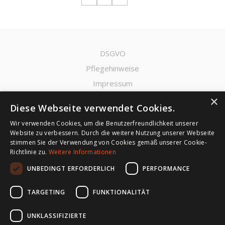
DSGVO
Pflegehinweise
Impressum
×
Datenschutz
Diese Webseite verwendet Cookies.
SWN Moravia, s.r.o.
Wir verwenden Cookies, um die Benutzerfreundlichkeit unserer
Website zu verbessern. Durch die weitere Nutzung unserer Webseite
Prager Straße 80-86
stimmen Sie der Verwendung von Cookies gemäß unserer Cookie-
1210 Wien
Richtlinie zu.
Weitere Informationen
Österreich
UNBEDINGT ERFORDERLICH
PERFORMANCE
USt-IdNr.: CZ63493845
TARGETING
FUNKTIONALITÄT
+43 664 84 04 756
UNKLASSIFIZIERTE