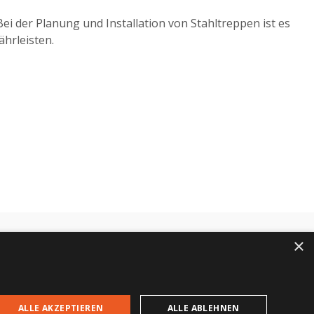
ei der Planung und Installation von Stahltreppen ist es
hrleisten.
×
+43 664 84 04 756
anfrage@swn.at
ALLE AKZEPTIEREN
ALLE ABLEHNEN