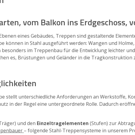
rten, vom Balkon ins Erdgeschoss, vo
Ebenen eines Gebäudes, Treppen sind gestaltende Element
ppe können in Stahl ausgeführt werden: Wangen und Holme, 
en besonders im Treppenbau für die Entwicklung leichter 
en es, Brüstungen und Geländer in die Tragkonstruktion z
lichkeiten
e stellt unterschiedliche Anforderungen an Werkstoffe, Ko
hutz in der Regel eine untergeordnete Rolle. Dadurch eröffn
Träger) und den
Einzeltragelementen
(Stufen) zur Abtra
ppenbauer
– folgende Stahl-Treppensysteme in unserem P