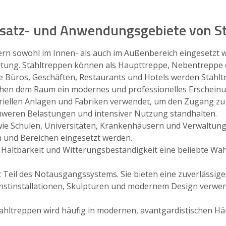
insatz- und Anwendungsgebiete von S
ern sowohl im Innen- als auch im Außenbereich eingesetzt w
altung. Stahltreppen können als Haupttreppe, Nebentreppe
e Büros, Geschäften, Restaurants und Hotels werden Stahl
leihen dem Raum ein modernes und professionelles Erscheinu
triellen Anlagen und Fabriken verwendet, um den Zugang z
chweren Belastungen und intensiver Nutzung standhalten.
 wie Schulen, Universitäten, Krankenhäusern und Verwaltu
 und Bereichen eingesetzt werden.
r Haltbarkeit und Witterungsbeständigkeit eine beliebte Wah
 Teil des Notausgangssystems. Sie bieten eine zuverlässige 
unstinstallationen, Skulpturen und modernem Design verwen
 Stahltreppen wird häufig in modernen, avantgardistischen 