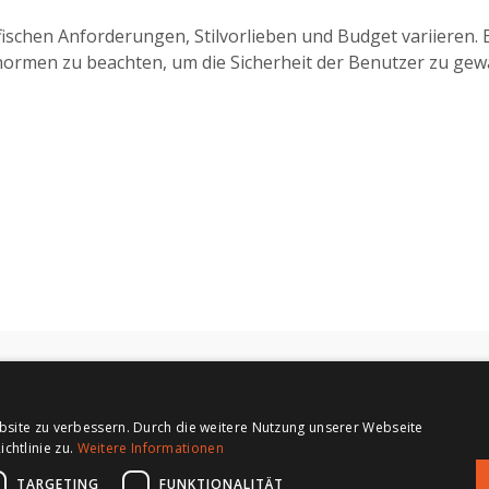
ischen Anforderungen, Stilvorlieben und Budget variieren. B
snormen zu beachten, um die Sicherheit der Benutzer zu gewä
s.r.o.
bsite zu verbessern. Durch die weitere Nutzung unserer Webseite
e 80-86
chtlinie zu.
Weitere Informationen
TARGETING
FUNKTIONALITÄT