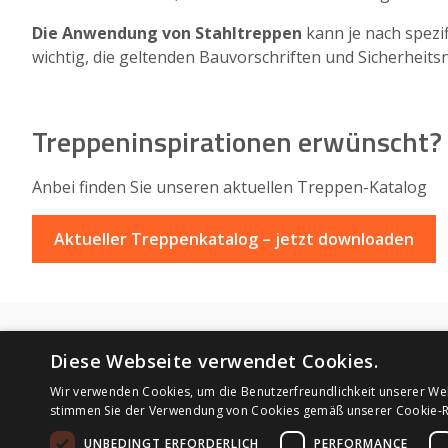
Die Anwendung von Stahltreppen
kann je nach spezif
wichtig, die geltenden Bauvorschriften und Sicherheit
Treppeninspirationen erwünscht?
Anbei finden Sie unseren aktuellen Treppen-Katalog
Aktueller Treppenkatalog – jetzt downloaden
Diese Webseite verwendet Cookies.
DSGVO
SWN Moravia, 
Wir verwenden Cookies, um die Benutzerfreundlichkeit unserer We
Prager Straß
Pflegehinweise
stimmen Sie der Verwendung von Cookies gemäß unserer Cookie-Ri
1210 Wien
Impressum
UNBEDINGT ERFORDERLICH
PERFORMANCE