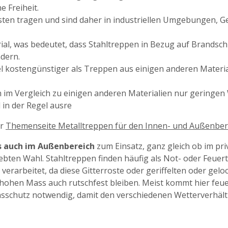
e Freiheit.
asten tragen und sind daher in industriellen Umgebungen
erial, was bedeutet, dass Stahltreppen in Bezug auf Brandsc
dern.
gel kostengünstiger als Treppen aus einigen anderen Materia
rn im Vergleich zu einigen anderen Materialien nur gering
in der Regel ausre
er
Themenseite Metalltreppen für den Innen- und Außenber
ls auch im Außenbereich
zum Einsatz, ganz gleich ob im priv
eliebten Wahl. Stahltreppen finden häufig als Not- oder Fe
verarbeitet, da diese Gitterroste oder geriffelten oder gelo
 hohen Mass auch rutschfest bleiben. Meist kommt hier feue
sschutz notwendig, damit den verschiedenen Wetterverhält